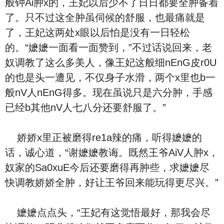
般钟Ai肿x的，王妃以后少不了日日都要全肿备着
了。只不过这全肿虽伺候的舒服，也最痛就是
了，王妃这两处x眼以后怕是没有一日轻松
的。“嬷嬷一面看一面赞到，”不过话说回来，老
奴调教了这么多美人，像王妃这般细nEnG皮r0U
的也是头一遭见，不仅身子水滑，两个x里也b一
般nV人nEnG得多。现在虽说只是六分肿，手感
已经b其他nV人七八分还要舒服了。”
娇娇x里正被磨得re1a辣的痛，听得嬷嬷的
话，诚心道，“谢嬷嬷教诲。既然王爷AiV人肿x，
奴家的Sa0xuE今后还要磨得再肿些，求嬷嬷尽
快调教娇娇全肿，好让王爷回来能玩得更尽兴。”
嬷嬷点点头，“王妃有这觉悟最好，那我会尽