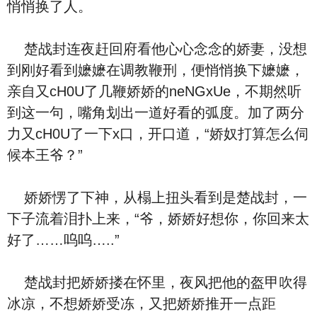
悄悄换了人。
楚战封连夜赶回府看他心心念念的娇妻，没想
到刚好看到嬷嬷在调教鞭刑，便悄悄换下嬷嬷，
亲自又cH0U了几鞭娇娇的neNGxUe，不期然听
到这一句，嘴角划出一道好看的弧度。加了两分
力又cH0U了一下x口，开口道，“娇奴打算怎么伺
候本王爷？”
娇娇愣了下神，从榻上扭头看到是楚战封，一
下子流着泪扑上来，“爷，娇娇好想你，你回来太
好了……呜呜…..”
楚战封把娇娇搂在怀里，夜风把他的盔甲吹得
冰凉，不想娇娇受冻，又把娇娇推开一点距