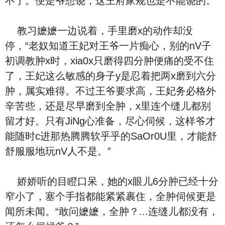
不了。便是爷想饶，这王府家规也是不能饶的。“
教习嬷嬷一边说着，手里磨x的动作却没
停，“老奴知道王妃对王爷一片痴心，别的nV子
初调教肿x时，xia0x只磨得四分肿便痛的受不住
了，王妃这么敏感的身子y是忍着把两x磨到六分
肿，属实难得。不过王爷要求高，王妃务必格外
辛苦些，还是尽早磨到全肿，x里连个缝儿都别
留才好。只有JiNg心准备，尽心伺候，这样爷才
能随时c进那热腾腾软乎乎的SaOr0U里，才能舒
舒服服地玩nV人不是。”
娇娇听的目瞪口呆，她的x眼儿6分肿已经十分
窄小了，塞个手指都能紧紧裹住，全肿伺候更是
闻所未闻。“敢问嬷嬷，全肿？...连缝儿都没有，