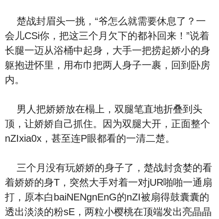
楚战封眉头一挑，“爷怎么就需要休息了？一
会儿CSi你，把这三个月欠下的都补回来！”说着
长腿一迈从浴桶中起身，大手一把捞起娇小的身
躯抱进怀里，用布巾把两人身子一裹，回到卧房
内。
男人把娇娇放在榻上，双腿笔直地折叠到头
顶，让娇娇自己抓住。因为双腿大开，正面整个
nZIxia0x，甚至连P眼都看的一清二楚。
三个月没有玩娇娇的身子了，楚战封贪婪的看
着娇娇的身T，突然大手对着一对jUR啪啪一通扇
打，原本白baiNENgnEnG的nZI被扇得鼓囊囊的
透出淡淡的粉sE，两粒小樱桃在顶端发出亮晶晶