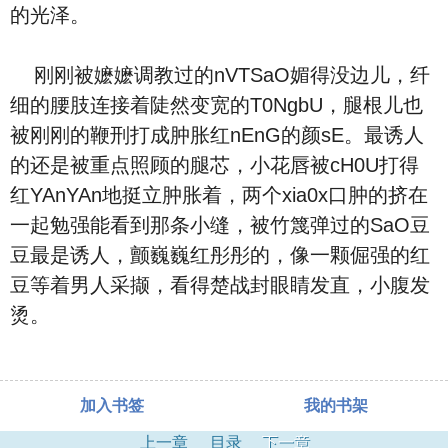
的光泽。
刚刚被嬷嬷调教过的nVTSaO媚得没边儿，纤
细的腰肢连接着陡然变宽的T0NgbU，腿根儿也
被刚刚的鞭刑打成肿胀红nEnG的颜sE。最诱人
的还是被重点照顾的腿芯，小花唇被cH0U打得
红YAnYAn地挺立肿胀着，两个xia0x口肿的挤在
一起勉强能看到那条小缝，被竹篾弹过的SaO豆
豆最是诱人，颤巍巍红彤彤的，像一颗倔强的红
豆等着男人采撷，看得楚战封眼睛发直，小腹发
烫。
加入书签
我的书架
上一章
目录
下一章