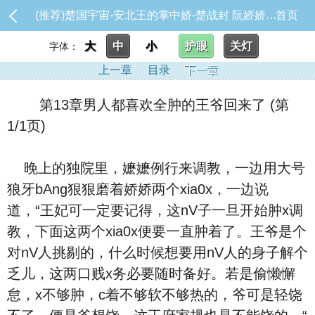
(推荐)楚国宇宙-安北王的掌中娇-楚战封 阮娇娇_第13章男人都喜欢全肿的王爷回来了
首页
大
中
小
护眼
关灯
字体：
上一章
目录
下一章
第13章男人都喜欢全肿的王爷回来了 (第
1/1页)
晚上的独院里，嬷嬷例行来调教，一边用大号
狼牙bAng狠狠磨着娇娇两个xia0x，一边说
道，“王妃可一定要记得，这nV子一旦开始肿x调
教，下面这两个xia0x便要一直肿着了。王爷是个
对nV人挑剔的，什么时候想要用nV人的身子解个
乏儿，这两口贱x务必要随时备好。若是偷懒懈
怠，x不够肿，c着不够软不够热的，爷可是轻饶