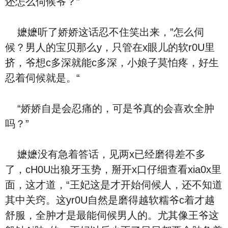
还怎么伺候爷？”
嬷嬷听了娇娇这话忍不住笑出来，”怎么伺
候？男人的宝贝那么y，只管在x眼儿的软r0U里
挤，爷想c多深就能c多深，小娘子莫怕疼，好生
忍着伺候就是。“
“娇娇自是会忍痛的，可是爷真的会喜欢全肿
吗？”
嬷嬷没有急着答话，见两x已经磨得差不多
了，cH0U出狼牙玉势，掰开x口仔细查看xia0x里
面，这才道，“王妃这是才开始伺候人，还不知道
其中关窍。这yr0U自然是磨得越软糯爷c着才越
舒服，全肿才是最能伺候男人的。尤其像王爷这