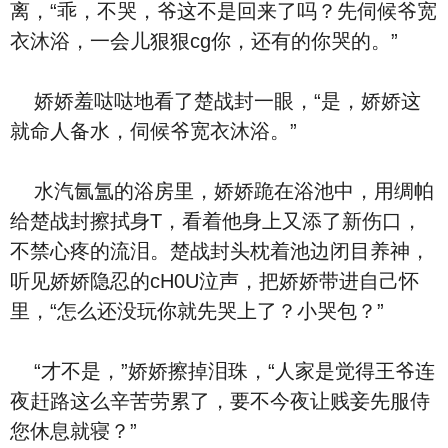
离，“乖，不哭，爷这不是回来了吗？先伺候爷宽
衣沐浴，一会儿狠狠cg你，还有的你哭的。”
娇娇羞哒哒地看了楚战封一眼，“是，娇娇这
就命人备水，伺候爷宽衣沐浴。”
水汽氤氲的浴房里，娇娇跪在浴池中，用绸帕
给楚战封擦拭身T，看着他身上又添了新伤口，
不禁心疼的流泪。楚战封头枕着池边闭目养神，
听见娇娇隐忍的cH0U泣声，把娇娇带进自己怀
里，“怎么还没玩你就先哭上了？小哭包？”
“才不是，”娇娇擦掉泪珠，“人家是觉得王爷连
夜赶路这么辛苦劳累了，要不今夜让贱妾先服侍
您休息就寝？”