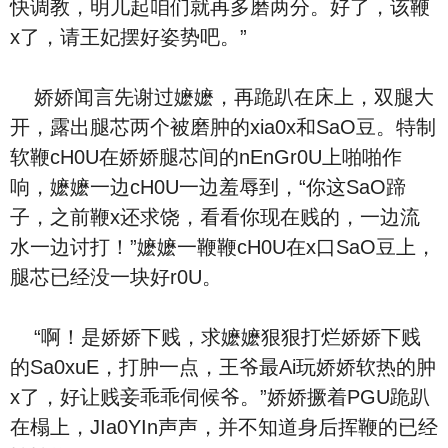
快调教，明儿起咱们就再多磨两分。好了，该鞭
x了，请王妃摆好姿势吧。”
娇娇闻言先谢过嬷嬷，再跪趴在床上，双腿大
开，露出腿芯两个被磨肿的xia0x和SaO豆。特制
软鞭cH0U在娇娇腿芯间的nEnGr0U上啪啪作
响，嬷嬷一边cH0U一边羞辱到，“你这SaO蹄
子，之前鞭x还求饶，看看你现在贱的，一边流
水一边讨打！”嬷嬷一鞭鞭cH0U在x口SaO豆上，
腿芯已经没一块好r0U。
“啊！是娇娇下贱，求嬷嬷狠狠打烂娇娇下贱
的Sa0xuE，打肿一点，王爷最Ai玩娇娇软热的肿
x了，好让贱妾乖乖伺候爷。”娇娇撅着PGU跪趴
在榻上，JIa0YIn声声，并不知道身后挥鞭的已经