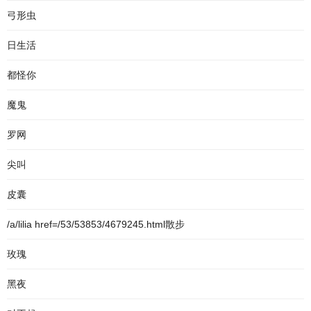
弓形虫
日生活
都怪你
魔鬼
罗网
尖叫
皮囊
/a/lilia href=/53/53853/4679245.html散步
玫瑰
黑夜