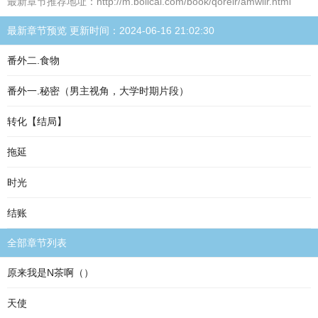
最新章节推荐地址：http://m.bolicai.com/book/qoreir/amwiir.html
最新章节预览 更新时间：2024-06-16 21:02:30
番外二.食物
番外一.秘密（男主视角，大学时期片段）
转化【结局】
拖延
时光
结账
全部章节列表
原来我是N茶啊（）
天使