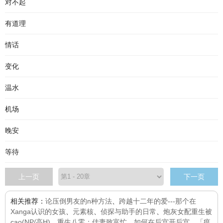
对不起
有道理
情话
变化
温水
机场
晚安
等待
上一页
下一页
相关推荐：
论压倒男友的n种方法
、
跨越十二年的爱---那个在
Xanga认识的女孩
、
元素核
、
侦探与助手的日常
、
炮灰女配重生被
cao(NP/高H)
、
重生八零：佳妻致富忙
、
如何在后宫开后宫
、
「瘟