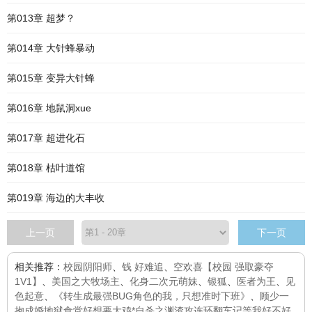
第013章 超梦？
第014章 大针蜂暴动
第015章 变异大针蜂
第016章 地鼠洞xue
第017章 超进化石
第018章 枯叶道馆
第019章 海边的大丰收
上一页
下一页
相关推荐：
校园阴阳师
、
钱 好难追
、
空欢喜【校园 强取豪夺
1V1】
、
美国之大牧场主
、
化身二次元萌妹
、
银狐
、
医者为王
、
见
色起意
、
《转生成最强BUG角色的我，只想准时下班》
、
顾少一
抱成婚
地狱食堂
好想要大鸡*
自杀之渊
渣攻连环翻车记
等我好不好