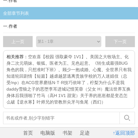
一.作者
全部章节列表
一.作者
上一页
下一页
相关推荐：
空欢喜【校园 强取豪夺 1V1】
、
美国之大牧场主
、
化
身二次元萌妹
、
银狐
、
医者为王
、
见色起意
、
《转生成最强BUG
角色的我，只想准时下班》
、
顾少一抱成婚
、
心魔
、
全世界只有我
知道轮回剧情
【短篇】越虐越瑟
逃离贵族学校的万人迷娼伎（总
受/np）
在ACG世界磨练N·T·R技巧
依哞了，柠梨为什么不是我
daddy
雪狼之子的恶堕
李耳进城记
惜芙蓉（父女 H）
魔法世界
互换
身体后我强啪了竹马（高H 1V1 甜宠）
关于养的崽崽都是变态怎
么破
【逆水寒】叶师兄的管教所
尖牙与鱼尾（西幻）
首页
电脑版
书架
足迹
↑返回顶部