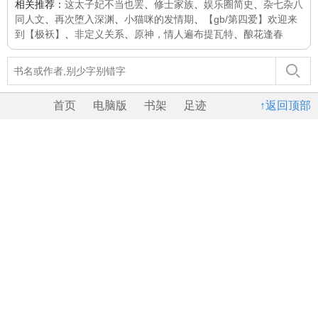
相关推荐：
这太子妃不当也罢
、
修士家族
、
娱乐圈简史
、
杂七杂八
同人文
、
再次堕入深渊
、
小猫咪的发情期
、
【gb/第四爱】欢迎来
到【极袄】
、
非定义关系
、
原神，情人遍布提瓦特
、
酿花逢春
首页
电脑版
书架
足迹
↑返回顶部