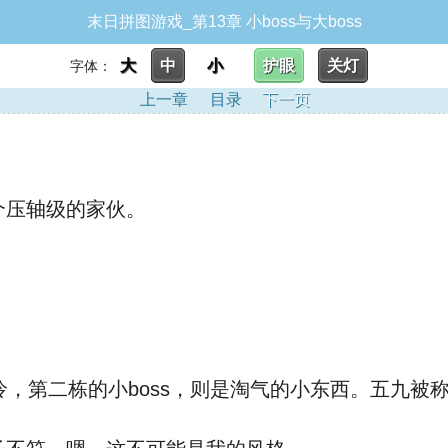
末日拼图游戏_第13章 小boss与大boss
大
中
小
护眼
关灯
字体：
上一章
目录
下一页
压轴级的家伙。
，第二栋的小boss，则是淘气的小东西。五九被