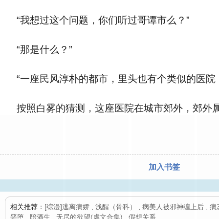
“我想过这个问题，你们听过哥谭市么？”
“那是什么？”
“一座民风淳朴的都市，里头也有个类似的医院
按照白雾的猜测，这座医院在城市郊外，郊外属
加入书签
相关推荐：
[综漫]逃离病娇
,
浅醒（骨科）
,
病美人被邪神缠上后
,
病
恶堕
,
陪酒生
,
无尽的欲望(虐文合集)
,
假想关系