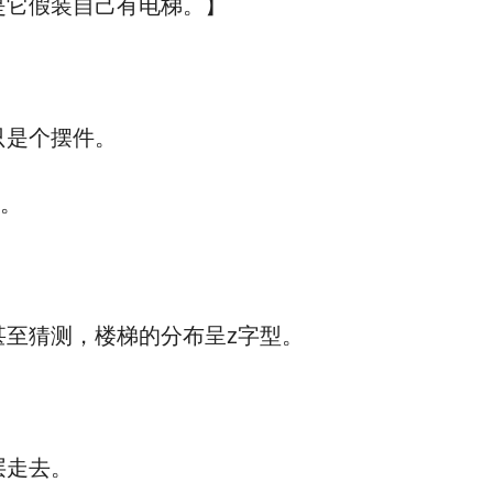
它假装自己有电梯。】
只是个摆件。
道。
至猜测，楼梯的分布呈z字型。
层走去。