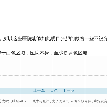
，所以这座医院能够如此明目张胆的做着一些不被允
于白色区域，医院本身，至少是蓝色区域。
上一章
目录
下一页
态之欲（继姐弟H)
,
hp咒术与魔法
,
为了奖金去cao遍全校男神
,
和炮友