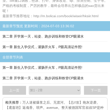
业。SM重口调教，憋尿、打针、身体改造、sp、排泄控制、生子等。
严格的考核制度，严厉的教学，最终会培养出怎样极品的sao货出来
呢！
最新章节推荐地址：http://m.bolicai.com/book/wiseir/hksiir.html
最新章节预览 更新时间：2024-07-03 13:36:02
第二章 开学第一天，站姿、跑步训练和铁管CP眼灌水
第一章 新生入学仪式，灌肠开火车，P眼高清证件照!
全部章节列表
第一章 新生入学仪式，灌肠开火车，P眼高清证件照!
第二章 开学第一天，站姿、跑步训练和铁管CP眼灌水
上一页
下一页
相关推荐：
万人迷被爆浆之后
、
无渡河
、
【总//攻】炮灰逆袭
、
【鸢嘉诩】返魂香
、
琅声
、
avenue
、
整天被德国军官叔叔SP是种