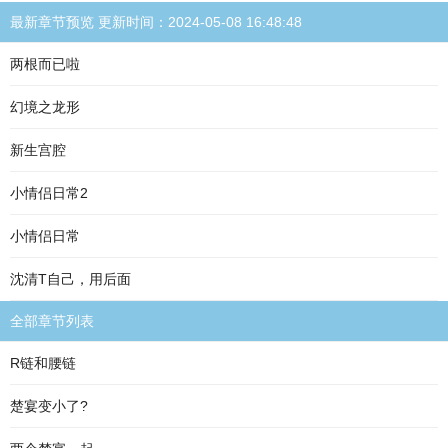
最新章节预览 更新时间：2024-05-08 16:48:48
两根而已啦
幻境之龙形
新生宫腔
小情侣日常2
小情侣日常
沈清T自己，用后面
全部章节列表
R链和腰链
楚宴变小了?