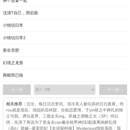
两个楚宴一起
沈清T自己，用后面
小情侣日常
小情侣日常2
新生宫腔
幻境之龙形
两根而已啦
上一页
下一页
相关推荐：
沉沦
、
每日沉沦资讯
、
清冷美人被玩弄的日日夜夜
、
吃
rou就是现在
、
强扭的瓜特甜
、
合租恋爱簿
、
于yin狱之中挣扎的骑
士与我
、
诱玩直男
、
三观走失ing
、
穿越之调教正太（SP）
何以
惧，先浪了再说
为了奖金去cao遍全校男神
[综漫]逃离病娇
乱情
（高h）
错嫁--盛宠邪妃
【名侦探柯南】Mysterious
情欲系统：我