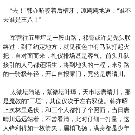
“去！”韩亦昭咬着后槽牙，凉飕飕地道：“谁不
去谁是王八！”
军营往五里坪是一段山路，祁霄或许是先头联
络过，到了约定地方，就见夜色中有马队打起火
把，自对面而来，礼仪排场甚是客气。前头几队
接引的人马都还陌生，将到地头的一程，来引路
的一骑极年轻，开口自报家门，竟然是唐晴川。
太微坛陆湛，紫微坛叶璋，天市坛唐晴川，那
是魔教的“三垣”，其位仅次于左右双使。韩亦昭
上次林里遇伏，和三个人都打了个照面，当日唐
晴川远远站着，不曾看清，此时仔细一打量，这
人锋利得如一枚箭矢，眉梢飞扬，满身都是少年