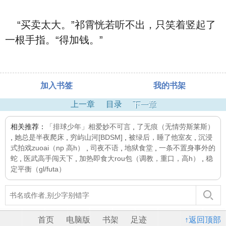
“买卖太大。”祁霄恍若听不出，只笑着竖起了
一根手指。“得加钱。”
加入书签
我的书架
上一章
目录
下一章
相关推荐：
「排球少年」相爱妙不可言
,
了无痕（无情劳斯莱斯）
,
她总是半夜爬床
,
穷屿山河[BDSM]
,
被绿后，睡了他室友
,
沉浸
式拍戏zuoai（np 高h）
,
司夜不语
,
地狱食堂
,
一条不置身事外的
蛇
,
医武高手闯天下
,
加热即食大rou包（调教，重口，高h）
,
稳
定平衡（gl/futa）
首页
电脑版
书架
足迹
↑返回顶部