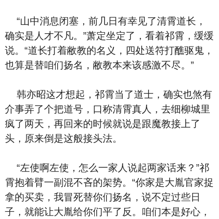
“山中消息闭塞，前几日有幸见了清霄道长，
确实是人才不凡。”萧定坐定了，看着祁霄，缓缓
说。“道长打着敝教的名义，四处送符打醮驱鬼，
也算是替咱们扬名，敝教本来该感激不尽。”
韩亦昭这才想起，祁霄当了道士，确实也煞有
介事弄了个把道号，口称清霄真人，去细柳城里
疯了两天，再回来的时候就说是跟魔教接上了
头，原来倒是这般接头法。
“左使啊左使，怎么一家人说起两家话来？”祁
霄抱着臂一副混不吝的架势。“你家是大胤官家捉
拿的买卖，我冒死替你们扬名，说不定过些日
子，就能让大胤给你们平了反。咱们本是好心，