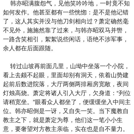
韩亦昭满腹怨气，见他笑吟吟地，一时竟不知
如何发作。他甚至都有一些恍惚：是不是他记错
了，这人其实并没与他刀剑相向过？萧定确然毫
不见外，施施然靠了过来，与韩亦昭双马并辔，
一路含笑相引，絮絮说些闲话，语绝不涉军事，
余人都在后面跟随。
转过山坡再前面几里，山坳中坐落一个小院，
看上去颇不起眼，里面却别有洞天，依着山势建
起前后数进院落，大厅两侧两排厢房宽敞，夜间
灯烛高烧。萧定将诸人引入大厅，欠身道：“列位
请稍宽坐。”眼看众人都坐了，便缓缓坐入中间主
位。韩亦昭倒是一讶，又自失一笑。当下魔教自
教主之下，就是萧定为尊，他们这一笔小小生
意，要奢望对方教主亲临，实在也是自不量力。