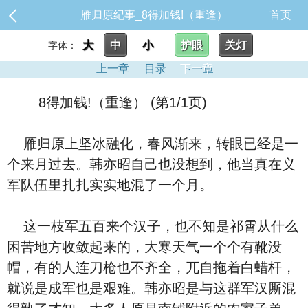
雁归原纪事_8得加钱!（重逢）
首页
大
中
小
护眼
关灯
字体：
上一章
目录
下一章
8得加钱!（重逢） (第1/1页)
雁归原上坚冰融化，春风渐来，转眼已经是一
个来月过去。韩亦昭自己也没想到，他当真在义
军队伍里扎扎实实地混了一个月。
这一枝军五百来个汉子，也不知是祁霄从什么
困苦地方收敛起来的，大寒天气一个个有靴没
帽，有的人连刀枪也不齐全，兀自拖着白蜡杆，
就说是成军也是艰难。韩亦昭是与这群军汉厮混