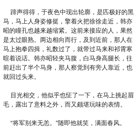
蹄声得得，于夜色中现出轮廓，是匹极好的黑
马，马上人身姿修挺，擎着火把徐徐走近，韩亦
昭的瞳孔也越来越缩紧。这前来接应的人，果然
是太过眼熟。两边相向而行，及到近前，那人在
马上抱拳四揖，礼数过了，就带过马来和祁霄寒
暄着说话。韩亦昭轻夹马腹，白马身高腿长，往
前赶出了半个马身，那人察觉到有旁人靠近，也
就回过头来。
目光相交，他似乎也怔了一下，在马上挑起眉
毛，露出了意料之外，而又颇堪玩味的表情。
“将军别来无恙。”随即他就笑，满面春风。