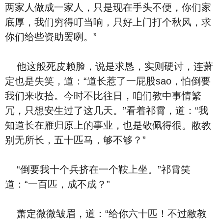
两家人做成一家人，只是现在手头不便，你们家
底厚，我们穷得叮当响，只好上门打个秋风，求
你们给些资助罢咧。”
他这般死皮赖脸，说是求恳，实则硬讨，连萧
定也是失笑，道：“道长惹了一屁股sao，怕倒要
我们来收拾。今时不比往日，咱们教中事情繁
冗，只想安生过了这几天。”看着祁霄，道：“我
知道长在雁归原上的事业，也是敬佩得很。敝教
别无所长，五十匹马，够不够？”
“倒要我十个兵挤在一个鞍上坐。”祁霄笑
道：“一百匹，成不成？”
萧定微微皱眉，道：“给你六十匹！不过敝教