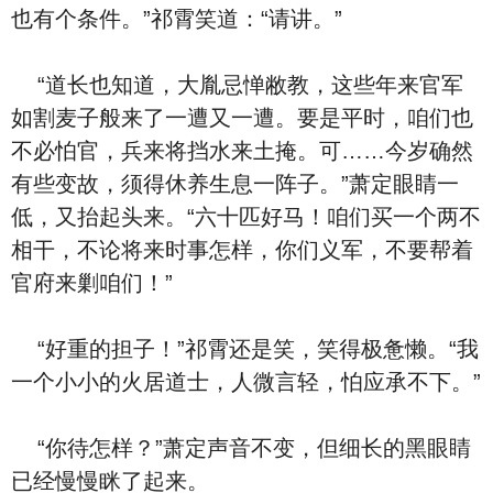
也有个条件。”祁霄笑道：“请讲。”
“道长也知道，大胤忌惮敝教，这些年来官军
如割麦子般来了一遭又一遭。要是平时，咱们也
不必怕官，兵来将挡水来土掩。可……今岁确然
有些变故，须得休养生息一阵子。”萧定眼睛一
低，又抬起头来。“六十匹好马！咱们买一个两不
相干，不论将来时事怎样，你们义军，不要帮着
官府来剿咱们！”
“好重的担子！”祁霄还是笑，笑得极惫懒。“我
一个小小的火居道士，人微言轻，怕应承不下。”
“你待怎样？”萧定声音不变，但细长的黑眼睛
已经慢慢眯了起来。