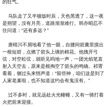
的狂气。
马队走了又半顿饭时辰，天色黑透了，这一夜
是朔望，没有月亮，道路渐渐难行。韩亦昭忍不
住问道：“还有多远？”
唐晴川不屑地看了他一眼，自腰间箭囊里摸出
一根短箭，点燃了箭头上缠的棉花。他拽开弓
弦，对空松弦，就听见呜地一声，一团光焰笔直
射入天空去，原来是根掏空了箭头的鸣镝。祁霄
看着，侧过头来悄声道：“留些神，咱们这是到了
人家老巢啦，也不知道这约会有鬼没有。”
过不多时，就见远处火光幢幢，又有一骑打着
火把前来迎接。