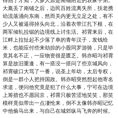
得熟了才知，大多人原是南铺附近的农家子弟。
大胤丢了南铺之后，边民百姓流离失所，扶老携
幼流落涌向东南，然而关内更无立足之处，有不
少人又被逼得掉头向北，沿着衣带江扎下根，在
两军倾轧拉锯的边境线上讨生活。祁霄来后，在
江畔上拉扯起不少落了单的青年汉子，发钱给
米，也能应付些来劫掠的小股同罗游骑，只是毕
竟其名不正，一应物资很是匮乏。韩亦昭与祁霄
算是故旧重逢，有一搭没一搭问了些京城风向，
祁霄破口大骂了一番，说圣上年幼，太后专权，
倒是一群小人把持国政。韩亦昭突然想起他寄名
求道，便问他究竟是犯了什么大事，宁可在边境
上筹措也不愿回京，祁霄只极苦涩地笑笑，那笑
模样竟似带出一点凄怆来，倒不太像韩亦昭记忆
中他偷马出来，与自己在城郊纵马飞奔的时候。