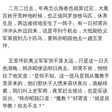
二月二过去，年再怎么拖沓也就算过完，大胤
百姓开荒种地时候，也正值同罗放牧马匹，休养
生息，两边难得地安生了一阵子。有一日祁霄兴
冲冲从外边回来，说是寻到个机会，大抵能给义
军筹措到几十匹马，要韩亦昭跟他去一趟五里
坪。
五里坪距离义军军营不算太远，只是这一日天
色渐晚，韩亦昭便说明日再去。祁霄不肯，悄悄
拉了他笑道：“是你不知。这一批马是我从魔教手
里弄来的，他们那伙子人惯来昼伏夜出，诡秘得
紧，我们叫上史军师，夜里赶去接洽，也是应该
应分。”韩亦昭脱口道：“魔教？”祁霄道：“就是辰
华教！你去不去？”