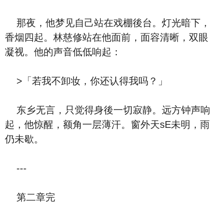
那夜，他梦见自己站在戏棚後台。灯光暗下，
香烟四起。林慈修站在他面前，面容清晰，双眼
凝视。他的声音低低响起：
>「若我不卸妆，你还认得我吗？」
东乡无言，只觉得身後一切寂静。远方钟声响
起，他惊醒，额角一层薄汗。窗外天sE未明，雨
仍未歇。
---
第二章完