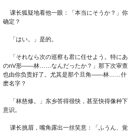
课长狐疑地看他一眼：「本当にそうか？」你
确定？
「はい。」是的。
「それなら次の巡察も君に任せよう。特にあ
のnV形——林……なんだったか？」那下次审查
也由你负责好了。尤其是那个旦角——林……什
麽名字？
「林慈修。」东乡答得很快，甚至快得像种下
意识。
课长挑眉，嘴角露出一丝笑意：「ふうん、覚