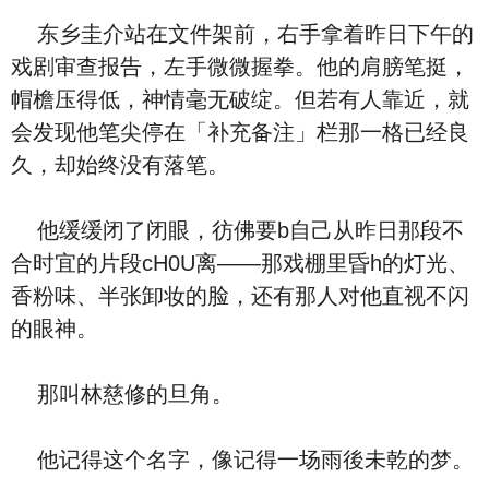
东乡圭介站在文件架前，右手拿着昨日下午的
戏剧审查报告，左手微微握拳。他的肩膀笔挺，
帽檐压得低，神情毫无破绽。但若有人靠近，就
会发现他笔尖停在「补充备注」栏那一格已经良
久，却始终没有落笔。
他缓缓闭了闭眼，彷佛要b自己从昨日那段不
合时宜的片段cH0U离——那戏棚里昏h的灯光、
香粉味、半张卸妆的脸，还有那人对他直视不闪
的眼神。
那叫林慈修的旦角。
他记得这个名字，像记得一场雨後未乾的梦。