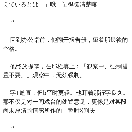
えているとは。」哦，记得挺清楚嘛。
**
回到办公桌前，他翻开报告册，望着那最後的
空格。
他终於提笔，在那栏填上：「観察中、强制措
置不要。」观察中，无须强制。
字T笔直，但b平时更轻。他盯着那行字良久。
那不仅是对一间戏台的处置意见，更像是对某段
尚未厘清的情感所作的，暂时X判决。
**