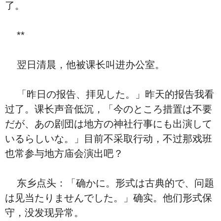
了。
**
翌日清晨，他被课长叫进办公室。
「昨日の报告、拝见した。」昨天的报告我看
过了。课长声音低沉，「今のところ措置は不要
だが、あの剧団は地方の神社行事にも出演して
いるらしいな。」目前不采取行动，不过那戏班
也常参与地方庙会演出吧？
东乡点头：「确かに。形式は古典的で、问题
は见当たりませんでした。」确实。他们形式保
守，没发现异常。