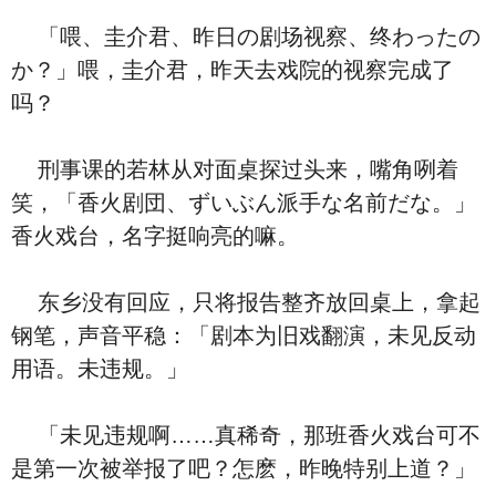
「喂、圭介君、昨日の剧场视察、终わったの
か？」喂，圭介君，昨天去戏院的视察完成了
吗？
刑事课的若林从对面桌探过头来，嘴角咧着
笑，「香火剧団、ずいぶん派手な名前だな。」
香火戏台，名字挺响亮的嘛。
东乡没有回应，只将报告整齐放回桌上，拿起
钢笔，声音平稳：「剧本为旧戏翻演，未见反动
用语。未违规。」
「未见违规啊……真稀奇，那班香火戏台可不
是第一次被举报了吧？怎麽，昨晚特别上道？」