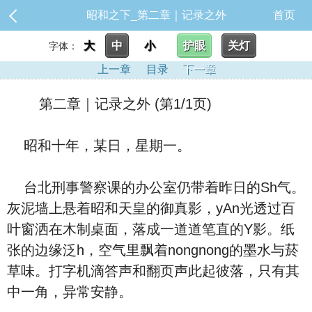
昭和之下_第二章｜记录之外
首页
大
中
小
护眼
关灯
字体：
上一章
目录
下一章
第二章｜记录之外 (第1/1页)
昭和十年，某日，星期一。
台北刑事警察课的办公室仍带着昨日的Sh气。
灰泥墙上悬着昭和天皇的御真影，yAn光透过百
叶窗洒在木制桌面，落成一道道笔直的Y影。纸
张的边缘泛h，空气里飘着nongnong的墨水与菸
草味。打字机滴答声和翻页声此起彼落，只有其
中一角，异常安静。