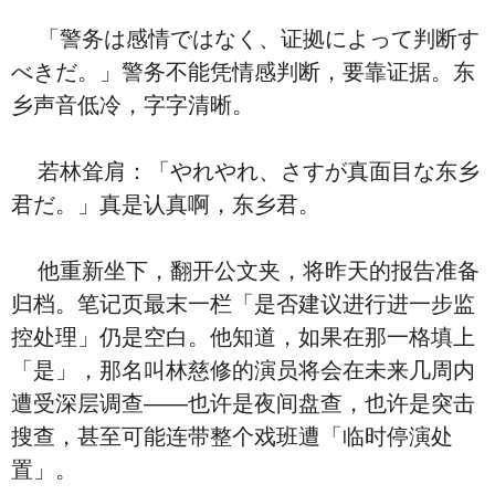
「警务は感情ではなく、证拠によって判断す
べきだ。」警务不能凭情感判断，要靠证据。东
乡声音低冷，字字清晰。
若林耸肩：「やれやれ、さすが真面目な东乡
君だ。」真是认真啊，东乡君。
他重新坐下，翻开公文夹，将昨天的报告准备
归档。笔记页最末一栏「是否建议进行进一步监
控处理」仍是空白。他知道，如果在那一格填上
「是」，那名叫林慈修的演员将会在未来几周内
遭受深层调查——也许是夜间盘查，也许是突击
搜查，甚至可能连带整个戏班遭「临时停演处
置」。