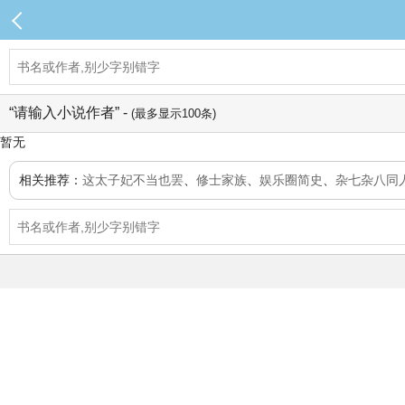
“请输入小说作者” -
(最多显示100条)
暂无
相关推荐：
这太子妃不当也罢
、
修士家族
、
娱乐圈简史
、
杂七杂八同