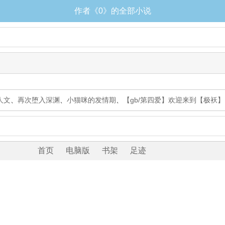
作者《0》的全部小说
人文
、
再次堕入深渊
、
小猫咪的发情期
、
【gb/第四爱】欢迎来到【极袄】
首页
电脑版
书架
足迹