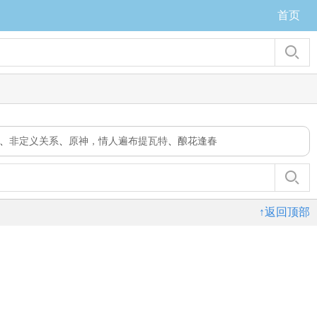
首页
、
非定义关系
、
原神，情人遍布提瓦特
、
酿花逢春
↑返回顶部